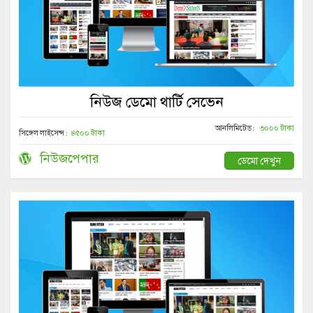
নিউজ ডেমো থার্টি সেভেন
আনলিমিটেড :
৩০০০ টাকা
সিঙ্গেল লাইসেন্স :
৪৫০০ টাকা
নিউজপেপার
ডেমো দেখুন