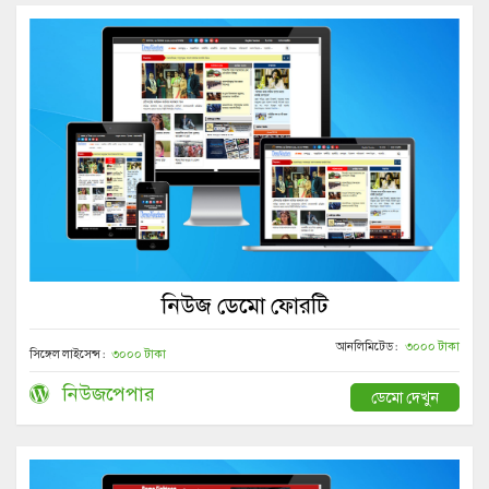
নিউজ ডেমো ফোরটি
আনলিমিটেড :
৩০০০ টাকা
সিঙ্গেল লাইসেন্স :
৩০০০ টাকা
নিউজপেপার
ডেমো দেখুন