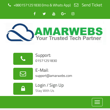
Send Ticket
+8801571251830 (Imo & Whats App)
Support:
01571251830
E-Mail:
support@amarwebs.com
Login / Sign Up
Stay With Us
Toggle
navigat