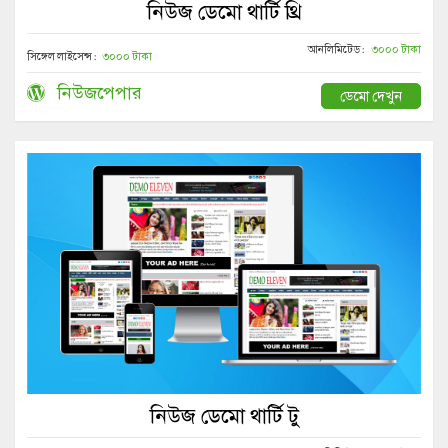
নিউজ ডেমো থার্টি থ্রি
আনলিমিটেড :
৩০০০ টাকা
সিঙ্গেল লাইসেন্স :
৩০০০ টাকা
নিউজপেপার
ডেমো দেখুন
নিউজ ডেমো থার্টি টু