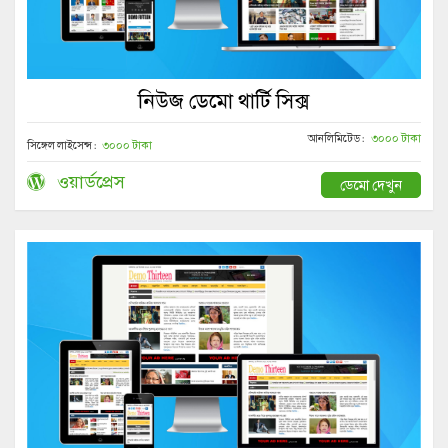
নিউজ ডেমো থার্টি সিক্স
আনলিমিটেড :
৩০০০ টাকা
সিঙ্গেল লাইসেন্স :
৩০০০ টাকা
ওয়ার্ডপ্রেস
ডেমো দেখুন