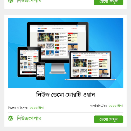
নিউজপেপার
ডেমো দেখুন
নিউজ ডেমো ফোরটি ওয়ান
আনলিমিটেড :
৫০০০ টাকা
সিঙ্গেল লাইসেন্স :
৫০০০ টাকা
নিউজপেপার
ডেমো দেখুন