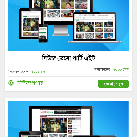
নিউজ ডেমো থার্টি এইট
আনলিমিটেড :
৩০০০ টাকা
সিঙ্গেল লাইসেন্স :
৩০০০ টাকা
নিউজপেপার
ডেমো দেখুন