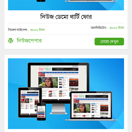
নিউজ ডেমো থার্টি ফোর
আনলিমিটেড :
৩০০০ টাকা
সিঙ্গেল লাইসেন্স :
৩০০০ টাকা
নিউজপেপার
ডেমো দেখুন