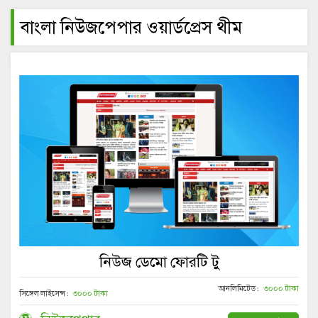
বাংলা নিউজপেপার ওয়ার্ডপ্রেস থীম
নিউজ ডেমো ফোরটি টু
আনলিমিটেড :
৩০০০ টাকা
সিঙ্গেল লাইসেন্স :
৩০০০ টাকা