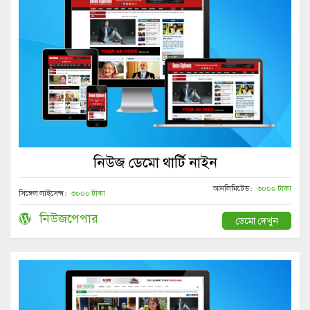
নিউজ ডেমো থার্টি নাইন
আনলিমিটেড :
৩০০০ টাকা
সিঙ্গেল লাইসেন্স :
৩০০০ টাকা
নিউজপেপার
ডেমো দেখুন