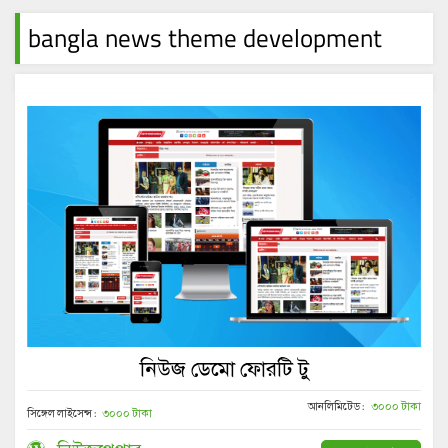
bangla news theme development
নিউজ ডেমো ফোরটি টু
আনলিমিটেড :
৩০০০ টাকা
সিঙ্গেল লাইসেন্স :
৩০০০ টাকা