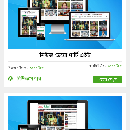
নিউজ ডেমো থার্টি এইট
আনলিমিটেড :
৩০০০ টাকা
সিঙ্গেল লাইসেন্স :
৩০০০ টাকা
নিউজপেপার
ডেমো দেখুন