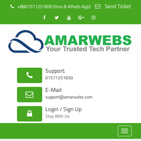
Send Ticket
+8801571251830 (Imo & Whats App)
Support:
01571251830
E-Mail:
support@amarwebs.com
Login / Sign Up
Stay With Us
Toggle
navigat