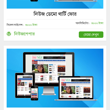
নিউজ ডেমো থার্টি ফোর
আনলিমিটেড :
৩০০০ টাকা
সিঙ্গেল লাইসেন্স :
৩০০০ টাকা
নিউজপেপার
ডেমো দেখুন