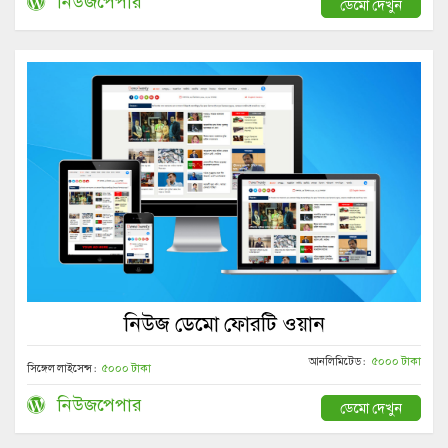
নিউজপেপার
ডেমো দেখুন
নিউজ ডেমো ফোরটি ওয়ান
আনলিমিটেড :
৫০০০ টাকা
সিঙ্গেল লাইসেন্স :
৫০০০ টাকা
নিউজপেপার
ডেমো দেখুন