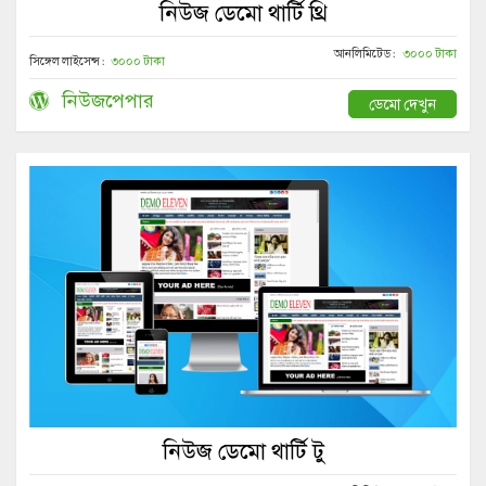
নিউজ ডেমো থার্টি থ্রি
আনলিমিটেড :
৩০০০ টাকা
সিঙ্গেল লাইসেন্স :
৩০০০ টাকা
নিউজপেপার
ডেমো দেখুন
নিউজ ডেমো থার্টি টু