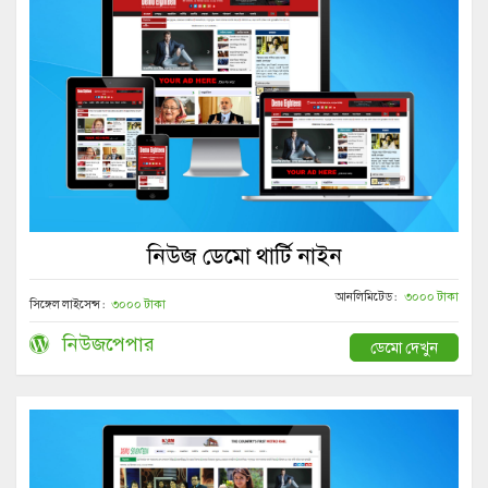
নিউজ ডেমো থার্টি নাইন
আনলিমিটেড :
৩০০০ টাকা
সিঙ্গেল লাইসেন্স :
৩০০০ টাকা
নিউজপেপার
ডেমো দেখুন