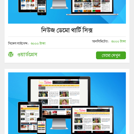
নিউজ ডেমো থার্টি সিক্স
আনলিমিটেড :
৩০০০ টাকা
সিঙ্গেল লাইসেন্স :
৩০০০ টাকা
ওয়ার্ডপ্রেস
ডেমো দেখুন