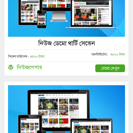
নিউজ ডেমো থার্টি সেভেন
আনলিমিটেড :
৩০০০ টাকা
সিঙ্গেল লাইসেন্স :
৪৫০০ টাকা
নিউজপেপার
ডেমো দেখুন