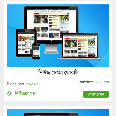
নিউজ ডেমো ফোরটি
আনলিমিটেড :
৩০০০ টাকা
সিঙ্গেল লাইসেন্স :
৩০০০ টাকা
নিউজপেপার
ডেমো দেখুন