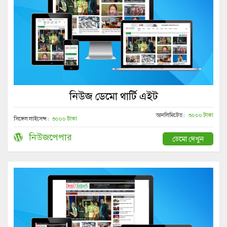
নিউজ ডেমো থার্টি এইট
আনলিমিটেড :
৩০০০ টাকা
সিঙ্গেল লাইসেন্স :
৩০০০ টাকা
নিউজপেপার
ডেমো দেখুন