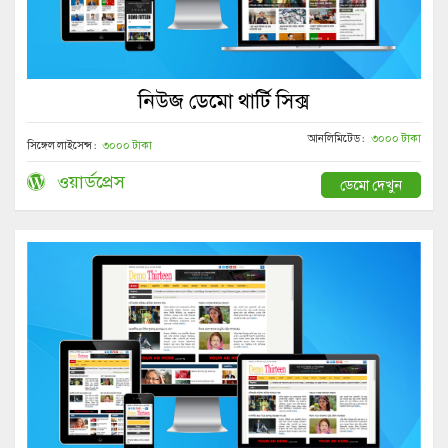
নিউজ ডেমো থার্টি সিক্স
আনলিমিটেড :
৩০০০ টাকা
সিঙ্গেল লাইসেন্স :
৩০০০ টাকা
ওয়ার্ডপ্রেস
ডেমো দেখুন