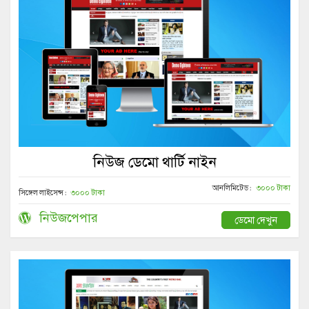
নিউজ ডেমো থার্টি নাইন
আনলিমিটেড :
৩০০০ টাকা
সিঙ্গেল লাইসেন্স :
৩০০০ টাকা
নিউজপেপার
ডেমো দেখুন