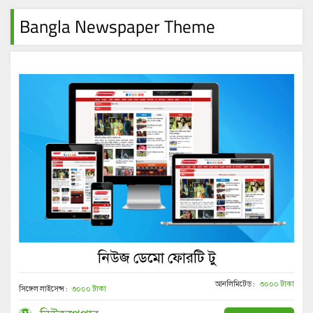
Bangla Newspaper Theme
নিউজ ডেমো ফোরটি টু
আনলিমিটেড :
৩০০০ টাকা
সিঙ্গেল লাইসেন্স :
৩০০০ টাকা