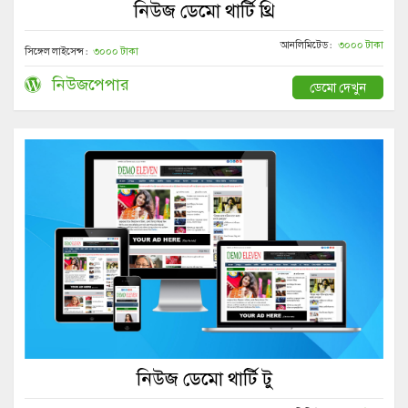
নিউজ ডেমো থার্টি থ্রি
আনলিমিটেড :
৩০০০ টাকা
সিঙ্গেল লাইসেন্স :
৩০০০ টাকা
নিউজপেপার
ডেমো দেখুন
নিউজ ডেমো থার্টি টু