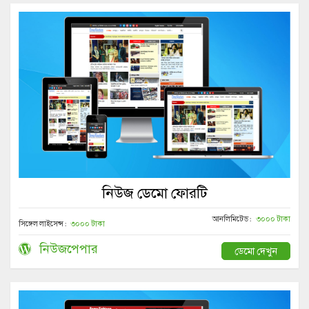
নিউজ ডেমো ফোরটি
আনলিমিটেড :
৩০০০ টাকা
সিঙ্গেল লাইসেন্স :
৩০০০ টাকা
নিউজপেপার
ডেমো দেখুন