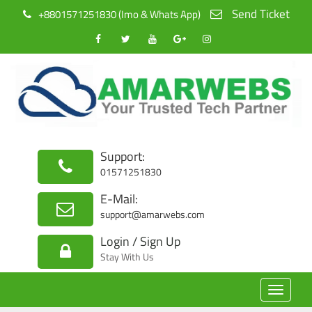
Send Ticket
+8801571251830 (Imo & Whats App)
Support:
01571251830
E-Mail:
support@amarwebs.com
Login / Sign Up
Stay With Us
Toggle
navigat