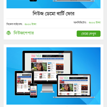
নিউজ ডেমো থার্টি ফোর
আনলিমিটেড :
৩০০০ টাকা
সিঙ্গেল লাইসেন্স :
৩০০০ টাকা
নিউজপেপার
ডেমো দেখুন