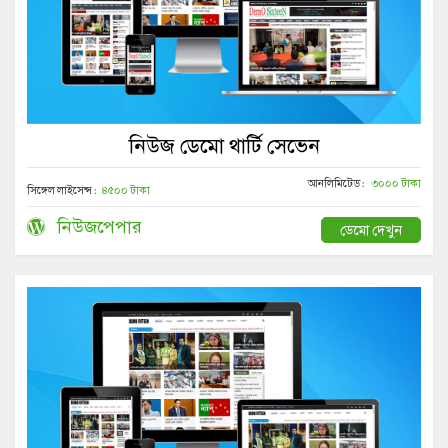
নিউজ ডেমো থার্টি সেভেন
আনলিমিটেড :
৩০০০ টাকা
সিঙ্গেল লাইসেন্স :
৪৫০০ টাকা
নিউজপেপার
ডেমো দেখুন