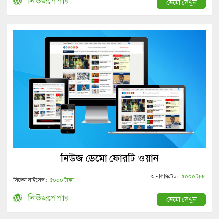
নিউজপেপার
ডেমো দেখুন
নিউজ ডেমো ফোরটি ওয়ান
আনলিমিটেড :
৫০০০ টাকা
সিঙ্গেল লাইসেন্স :
৫০০০ টাকা
নিউজপেপার
ডেমো দেখুন