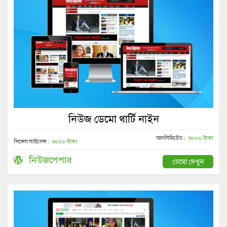
নিউজ ডেমো থার্টি নাইন
আনলিমিটেড :
৩০০০ টাকা
সিঙ্গেল লাইসেন্স :
৩০০০ টাকা
নিউজপেপার
ডেমো দেখুন