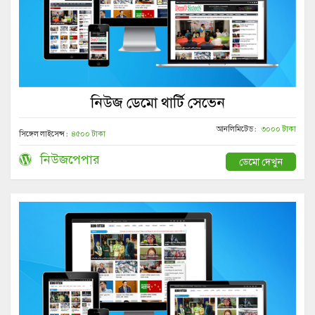
নিউজ ডেমো থার্টি সেভেন
আনলিমিটেড :
৩০০০ টাকা
সিঙ্গেল লাইসেন্স :
৪৫০০ টাকা
নিউজপেপার
ডেমো দেখুন