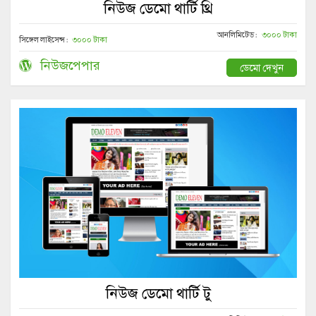
নিউজ ডেমো থার্টি থ্রি
আনলিমিটেড :
৩০০০ টাকা
সিঙ্গেল লাইসেন্স :
৩০০০ টাকা
নিউজপেপার
ডেমো দেখুন
নিউজ ডেমো থার্টি টু