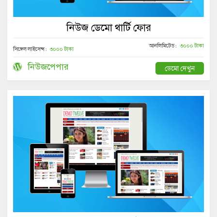
নিউজ ডেমো থার্টি ফোর
আনলিমিটেড :
৩০০০ টাকা
সিঙ্গেল লাইসেন্স :
৩০০০ টাকা
নিউজপেপার
ডেমো দেখুন