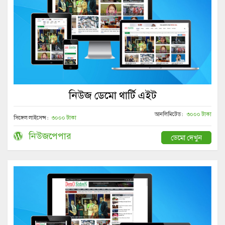
নিউজ ডেমো থার্টি এইট
আনলিমিটেড :
৩০০০ টাকা
সিঙ্গেল লাইসেন্স :
৩০০০ টাকা
নিউজপেপার
ডেমো দেখুন