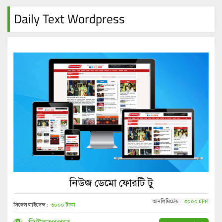
Daily Text Wordpress
নিউজ ডেমো ফোরটি টু
আনলিমিটেড :
৩০০০ টাকা
সিঙ্গেল লাইসেন্স :
৩০০০ টাকা