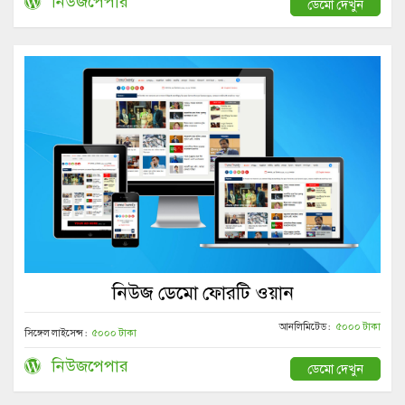
নিউজপেপার
ডেমো দেখুন
নিউজ ডেমো ফোরটি ওয়ান
আনলিমিটেড :
৫০০০ টাকা
সিঙ্গেল লাইসেন্স :
৫০০০ টাকা
নিউজপেপার
ডেমো দেখুন