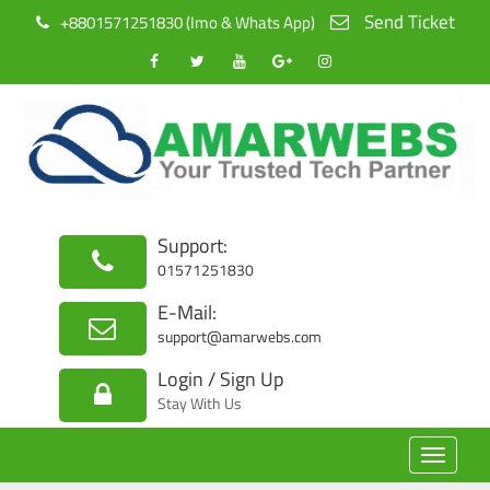
Send Ticket
+8801571251830 (Imo & Whats App)
Support:
01571251830
E-Mail:
support@amarwebs.com
Login / Sign Up
Stay With Us
Toggle
navigat