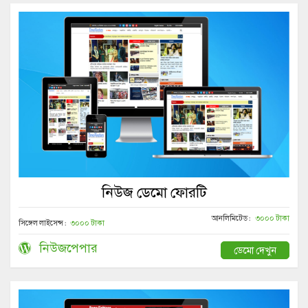
নিউজ ডেমো ফোরটি
আনলিমিটেড :
৩০০০ টাকা
সিঙ্গেল লাইসেন্স :
৩০০০ টাকা
নিউজপেপার
ডেমো দেখুন