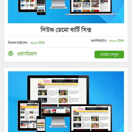
নিউজ ডেমো থার্টি সিক্স
আনলিমিটেড :
৩০০০ টাকা
সিঙ্গেল লাইসেন্স :
৩০০০ টাকা
ওয়ার্ডপ্রেস
ডেমো দেখুন