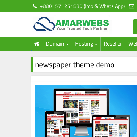
+8801571251830 (Imo & Whats App)
Domain
Hosting
Reseller
Web
newspaper theme demo