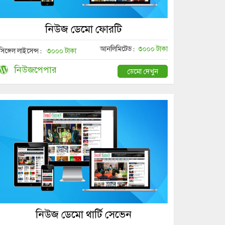
নিউজ ডেমো ফোরটি
আনলিমিটেড :
৩০০০ টাকা
সিঙ্গেল লাইসেন্স :
৩০০০ টাকা
নিউজপেপার
ডেমো দেখুন
নিউজ ডেমো থার্টি সেভেন