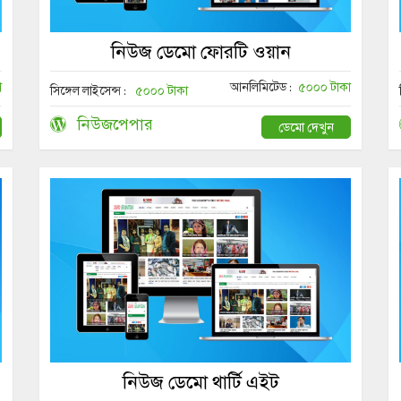
নিউজ ডেমো ফোরটি ওয়ান
া
আনলিমিটেড :
৫০০০ টাকা
সিঙ্গেল লাইসেন্স :
৫০০০ টাকা
নিউজপেপার
ডেমো দেখুন
নিউজ ডেমো থার্টি এইট