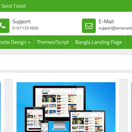
Send Ticket
Support:
E-Mail:
01571251830
support@amarweb
site Design
Themes/Script
Bangla Landing Page