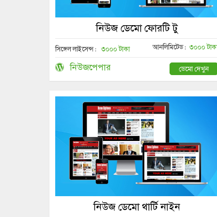
নিউজ ডেমো ফোরটি টু
আনলিমিটেড :
৩০০০ টাক
সিঙ্গেল লাইসেন্স :
৩০০০ টাকা
নিউজপেপার
ডেমো দেখুন
নিউজ ডেমো থার্টি নাইন