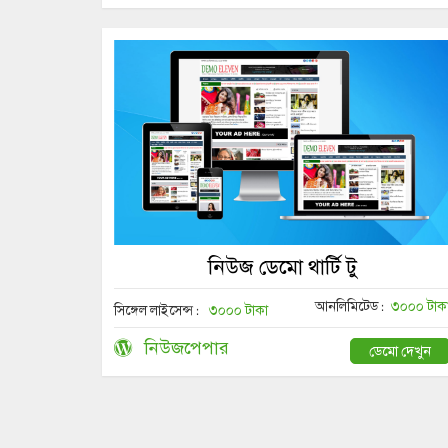
নিউজ ডেমো থার্টি টু
আনলিমিটেড :
৩০০০ টাক
সিঙ্গেল লাইসেন্স :
৩০০০ টাকা
নিউজপেপার
ডেমো দেখুন