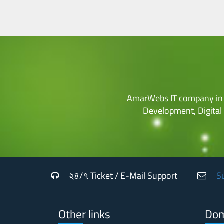
AmarWebs IT company in 
Development, Digital
২৪/৭ Ticket / E-Mail Support
S
Other links
Dom