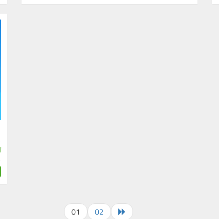
া
01
02