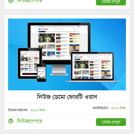
নিউজপেপার
ডেমো দেখুন
নিউজ ডেমো ফোরটি ওয়ান
আনলিমিটেড :
৫০০০ টাকা
সিঙ্গেল লাইসেন্স :
৫০০০ টাকা
নিউজপেপার
ডেমো দেখুন