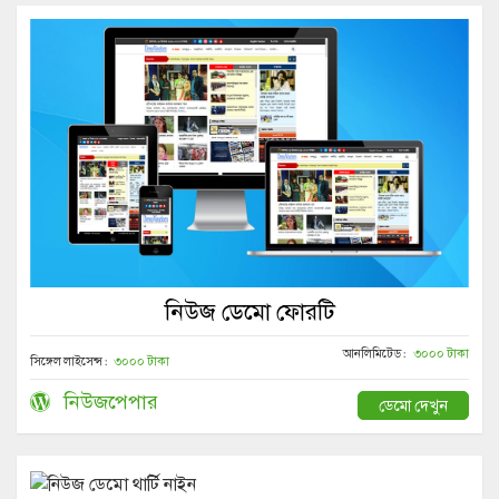
নিউজ ডেমো ফোরটি
আনলিমিটেড :
৩০০০ টাকা
সিঙ্গেল লাইসেন্স :
৩০০০ টাকা
নিউজপেপার
ডেমো দেখুন