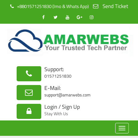
Send Ticket
+8801571251830 (Imo & Whats App)
Support:
01571251830
E-Mail:
support@amarwebs.com
Login / Sign Up
Stay With Us
Toggle
navigat