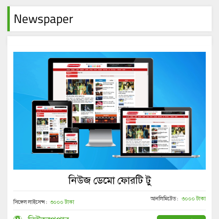
Newspaper
নিউজ ডেমো ফোরটি টু
আনলিমিটেড :
৩০০০ টাকা
সিঙ্গেল লাইসেন্স :
৩০০০ টাকা