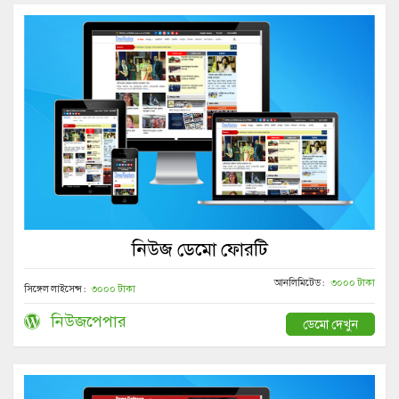
নিউজ ডেমো ফোরটি
আনলিমিটেড :
৩০০০ টাকা
সিঙ্গেল লাইসেন্স :
৩০০০ টাকা
নিউজপেপার
ডেমো দেখুন