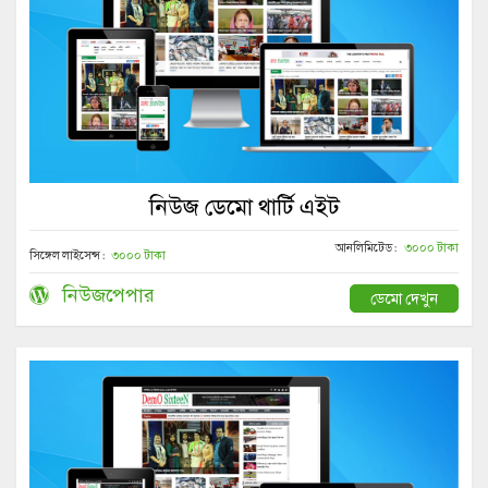
নিউজ ডেমো থার্টি এইট
আনলিমিটেড :
৩০০০ টাকা
সিঙ্গেল লাইসেন্স :
৩০০০ টাকা
নিউজপেপার
ডেমো দেখুন