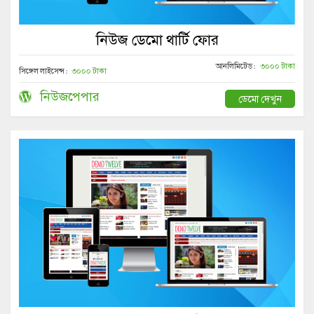
নিউজ ডেমো থার্টি ফোর
আনলিমিটেড :
৩০০০ টাকা
সিঙ্গেল লাইসেন্স :
৩০০০ টাকা
নিউজপেপার
ডেমো দেখুন