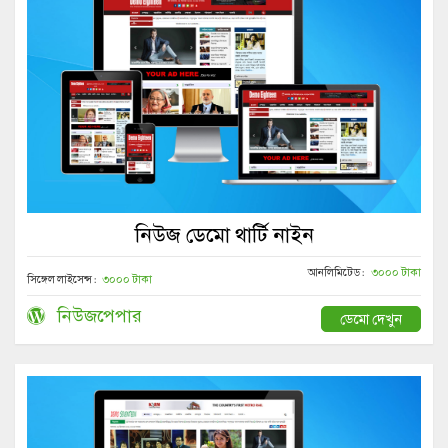
নিউজ ডেমো থার্টি নাইন
আনলিমিটেড :
৩০০০ টাকা
সিঙ্গেল লাইসেন্স :
৩০০০ টাকা
নিউজপেপার
ডেমো দেখুন