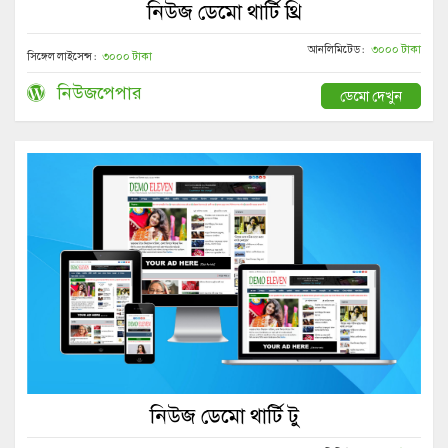
নিউজ ডেমো থার্টি থ্রি
আনলিমিটেড :
৩০০০ টাকা
সিঙ্গেল লাইসেন্স :
৩০০০ টাকা
নিউজপেপার
ডেমো দেখুন
নিউজ ডেমো থার্টি টু