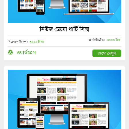
নিউজ ডেমো থার্টি সিক্স
আনলিমিটেড :
৩০০০ টাকা
সিঙ্গেল লাইসেন্স :
৩০০০ টাকা
ওয়ার্ডপ্রেস
ডেমো দেখুন