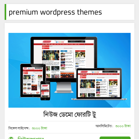
premium wordpress themes
নিউজ ডেমো ফোরটি টু
আনলিমিটেড :
৩০০০ টাকা
সিঙ্গেল লাইসেন্স :
৩০০০ টাকা