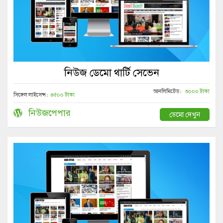
নিউজ ডেমো থার্টি সেভেন
আনলিমিটেড :
৩০০০ টাকা
সিঙ্গেল লাইসেন্স :
৪৫০০ টাকা
নিউজপেপার
ডেমো দেখুন