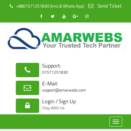
Send Ticket
+8801571251830 (Imo & Whats App)
Support:
01571251830
E-Mail:
support@amarwebs.com
Login / Sign Up
Stay With Us
Toggle
navigat