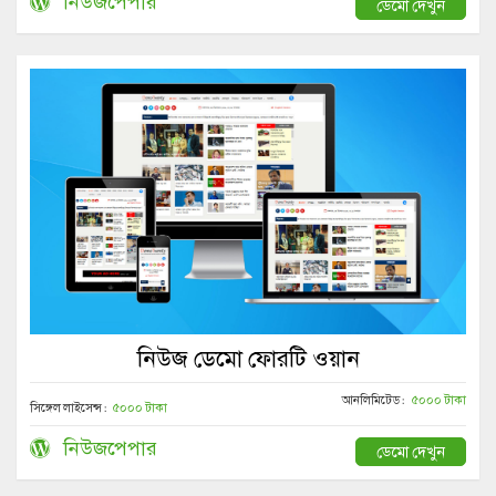
নিউজপেপার
ডেমো দেখুন
নিউজ ডেমো ফোরটি ওয়ান
আনলিমিটেড :
৫০০০ টাকা
সিঙ্গেল লাইসেন্স :
৫০০০ টাকা
নিউজপেপার
ডেমো দেখুন