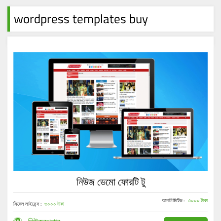
wordpress templates buy
নিউজ ডেমো ফোরটি টু
আনলিমিটেড :
৩০০০ টাকা
সিঙ্গেল লাইসেন্স :
৩০০০ টাকা