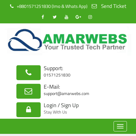
Send Ticket
+8801571251830 (Imo & Whats App)
Support:
01571251830
E-Mail:
support@amarwebs.com
Login / Sign Up
Stay With Us
Toggle
navigat