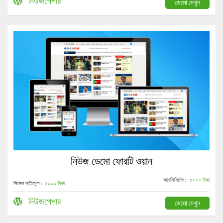
নিউজপেপার
ডেমো দেখুন
নিউজ ডেমো ফোরটি ওয়ান
আনলিমিটেড :
৫০০০ টাকা
সিঙ্গেল লাইসেন্স :
৫০০০ টাকা
নিউজপেপার
ডেমো দেখুন