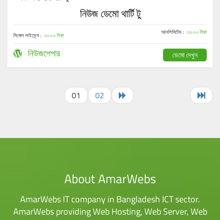
নিউজ ডেমো থার্টি টু
আনলিমিটেড :
৩০০০ টাকা
সিঙ্গেল লাইসেন্স :
৩০০০ টাকা
নিউজপেপার
ডেমো দেখুন
01
02
About AmarWebs
AmarWebs IT company in Bangladesh ICT sector.
AmarWebs providing Web Hosting, Web Server, Web