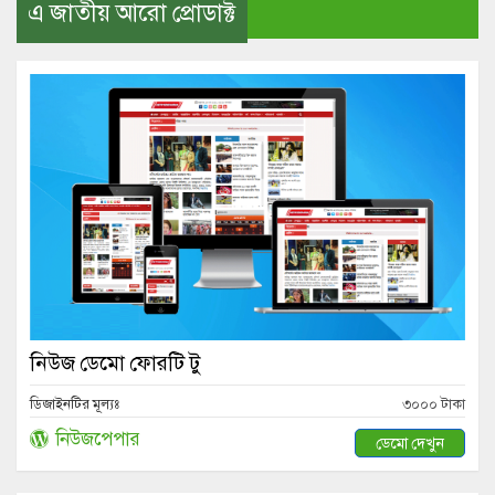
এ জাতীয় আরো প্রোডাক্ট
নিউজ ডেমো ফোরটি টু
ডিজাইনটির মূল্যঃ
৩০০০ টাকা
নিউজপেপার
ডেমো দেখুন