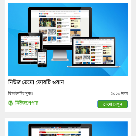
নিউজ ডেমো ফোরটি ওয়ান
ডিজাইনটির মূল্যঃ
৫০০০ টাকা
নিউজপেপার
ডেমো দেখুন