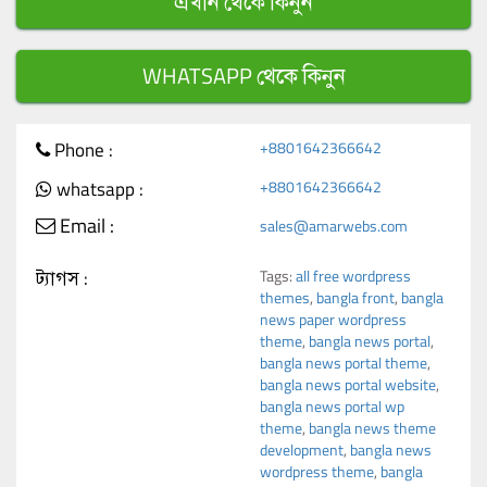
এখান থেকে কিনুন
WHATSAPP থেকে কিনুন
Phone :
+8801642366642
whatsapp :
+8801642366642
Email :
sales@amarwebs.com
ট্যাগস :
Tags:
all free wordpress
themes
,
bangla front
,
bangla
news paper wordpress
theme
,
bangla news portal
,
bangla news portal theme
,
bangla news portal website
,
bangla news portal wp
theme
,
bangla news theme
development
,
bangla news
wordpress theme
,
bangla