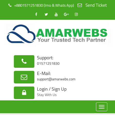
Send Ticket
+8801571251830 (Imo & Whats App)
Support:
01571251830
E-Mail:
support@amarwebs.com
Login / Sign Up
Stay With Us
Toggle
navigat