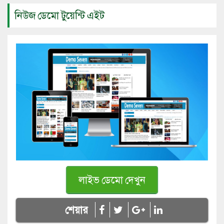
নিউজ ডেমো টুয়েন্টি এইট
লাইভ ডেমো দেখুন
শেয়ার