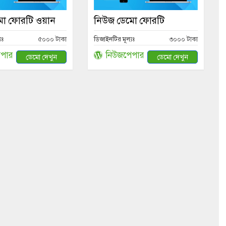
ো ফোরটি ওয়ান
নিউজ ডেমো ফোরটি
যঃ
৫০০০ টাকা
ডিজাইনটির মূল্যঃ
৩০০০ টাকা
পার
নিউজপেপার
ডেমো দেখুন
ডেমো দেখুন