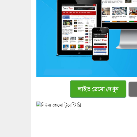
লাইভ ডেমো দেখুন