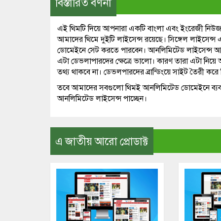
বিস্তারিত বর্ণনা
এই থিমটি দিয়ে আপনারা একটি বাংলা এবং ইংরেজী নিউ
আমাদের থিমে দুইটি লাইসেন্স রয়েছে। সিঙ্গেল লাইসেন্স 
ডোমেইনে সেট করতে পারবেন। আনলিমিটেড লাইসেন্স আপ
এটা ডেভলাপারদের ক্ষেত্রে ভালো। কারণ তারা এটা নি
তথ্য থাকবে না। ডেভলপারদের ব্রান্ডিংয়ে সাইট তৈরী করে
তবে আমাদের সবগুলো থিমই আনলিমিটেড ডোমেইনে ব্যবহা
আনলিমিটেড লাইসেন্স পাচ্ছেন।
এ জাতীয় আরো প্রোডাক্ট