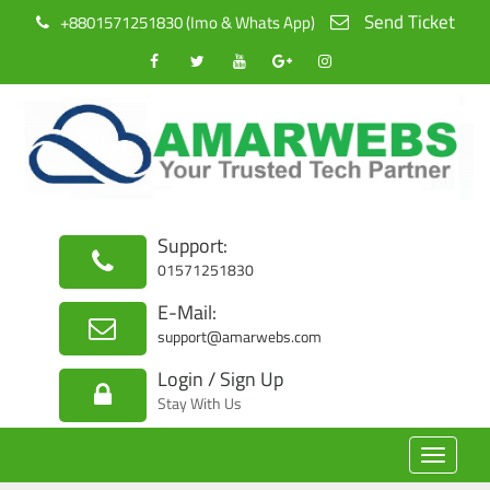
Send Ticket
+8801571251830 (Imo & Whats App)
Support:
01571251830
E-Mail:
support@amarwebs.com
Login / Sign Up
Stay With Us
Toggle
navigat