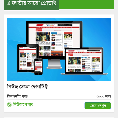
এ জাতীয় আরো প্রোডাক্ট
নিউজ ডেমো ফোরটি টু
ডিজাইনটির মূল্যঃ
৩০০০ টাকা
নিউজপেপার
ডেমো দেখুন