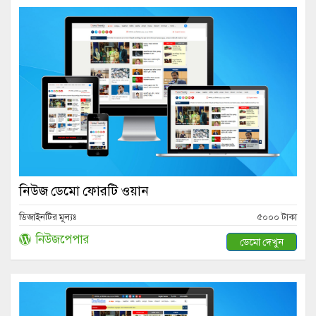
নিউজ ডেমো ফোরটি ওয়ান
ডিজাইনটির মূল্যঃ
৫০০০ টাকা
নিউজপেপার
ডেমো দেখুন