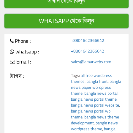
এখান থেকে কিনুন
WHATSAPP থেকে কিনুন
Phone :
+8801642366642
whatsapp :
+8801642366642
Email :
sales@amarwebs.com
ট্যাগস :
Tags:
all free wordpress
themes
,
bangla front
,
bangla
news paper wordpress
theme
,
bangla news portal
,
bangla news portal theme
,
bangla news portal website
,
bangla news portal wp
theme
,
bangla news theme
development
,
bangla news
wordpress theme
,
bangla