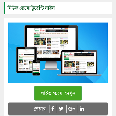
নিউজ ডেমো টুয়েন্টি নাইন
লাইভ ডেমো দেখুন
শেয়ার